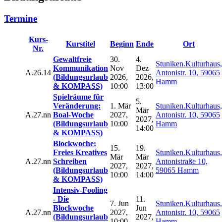
Termine
Kurs-
Kurstitel
Beginn
Ende
Ort
Nr.
Gewaltfreie
30.
4.
Stuniken.Kulturhaus,
Kommunikation
Nov
Dez
A.26.14
Antonistr. 10, 59065
(Bildungsurlaub
2026,
2026,
Hamm
& KOMPASS)
10:00
13:00
Spielräume für
5.
Veränderung:
1. Mär
Stuniken.Kulturhaus,
Mär
A.27.nn
Boal-Woche
2027,
Antonistr. 10, 59065
2027,
(Bildungsurlaub
10:00
Hamm
14:00
& KOMPASS)
Blockwoche:
15.
19.
Freies Kreatives
Stuniken.Kulturhaus,
Mär
Mär
A.27.nn
Schreiben
Antonistraße 10,
2027,
2027,
(Bildungsurlaub
59065 Hamm
10:00
14:00
& KOMPASS)
Intensiv-Fooling
- Die
11.
7. Jun
Stuniken.Kulturhaus,
Blockwoche
Jun
A.27.nn
2027,
Antonistr. 10, 59065
(Bildungsurlaub
2027,
10:00
Hamm